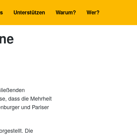
es
Unterstützen
Warum?
Wer?
one
hließenden
se, dass die Mehrheit
nburger und Pariser
rgestellt. Die